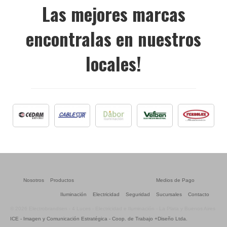
Las mejores marcas
encontralas en nuestros
locales!
Nosotros
Productos
Medios de Pago
Iluminación
Electricidad
Seguridad
Sucursales
Contacto
© 2026 Electrobrandsen - 4 Luces - Electricidad e Iluminación - La Plata y Buenos Aires
ICE - Imagen y Comunicación Estratégica - Coop. de Trabajo +Diseño Ltda.